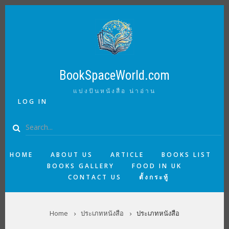
Skip
to
main
content
BookSpaceWorld.com
แบ่งปันหนังสือ น่าอ่าน
USER
LOG IN
ACCOUNT
MENU
Search
MAIN
HOME
ABOUT US
ARTICLE
BOOKS LIST
BOOKS GALLERY
FOOD IN UK
NAVIGATION
CONTACT US
ตั้งกระทู้
BREADCRUMB
Home
ประเภทหนังสือ
ประเภทหนังสือ