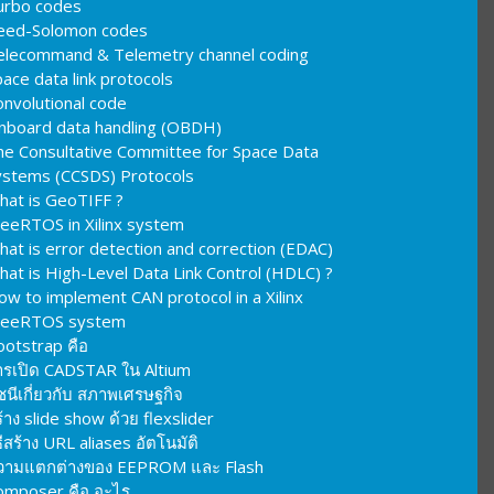
urbo codes
eed-Solomon codes
elecommand & Telemetry channel coding
ace data link protocols
onvolutional code
nboard data handling (OBDH)
he Consultative Committee for Space Data
ystems (CCSDS) Protocols
hat is GeoTIFF ?
reeRTOS in Xilinx system
hat is error detection and correction (EDAC)
hat is High-Level Data Link Control (HDLC) ?
ow to implement CAN protocol in a Xilinx
reeRTOS system
ootstrap คือ
ารเปิด CADSTAR ใน Altium
ชนีเกี่ยวกับ สภาพเศรษฐกิจ
้าง slide show ด้วย flexslider
ธีสร้าง URL aliases อัตโนมัติ
วามแตกต่างของ EEPROM และ Flash
omposer คือ อะไร