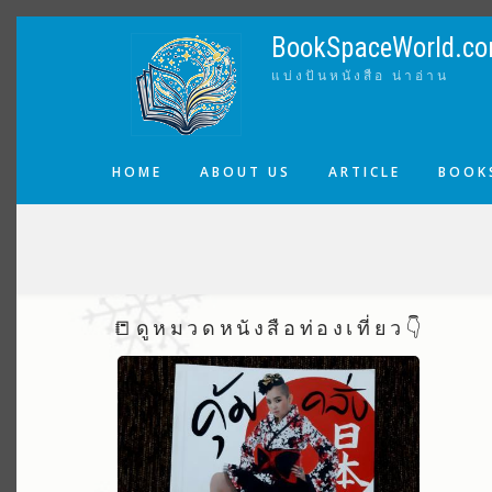
Skip
to
BookSpaceWorld.c
main
แบ่งปันหนังสือ น่าอ่าน
content
MAIN
HOME
ABOUT US
ARTICLE
BOOKS
NAVIGATION
BREADCRUMB
📒ดูหมวดหนังสือท่องเที่ยว👇