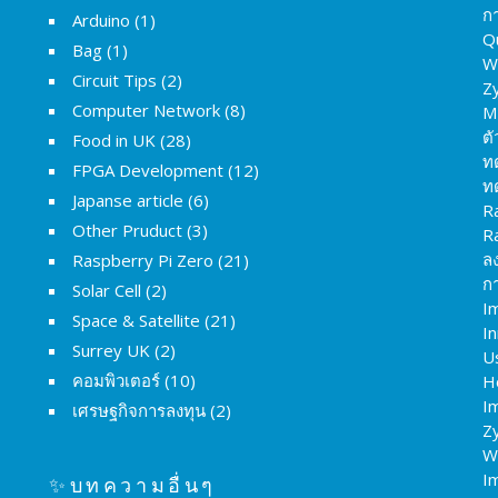
ก
Arduino
(1)
Q
Bag
(1)
W
Circuit Tips
(2)
Z
Computer Network
(8)
M
ต
Food in UK
(28)
ท
FPGA Development
(12)
ท
Japanse article
(6)
R
Other Pruduct
(3)
R
ล
Raspberry Pi Zero
(21)
กา
Solar Cell
(2)
I
Space & Satellite
(21)
I
Surrey UK
(2)
U
คอมพิวเตอร์
(10)
H
Im
เศรษฐกิจการลงทุน
(2)
Z
W
I
✨บทความอื่นๆ