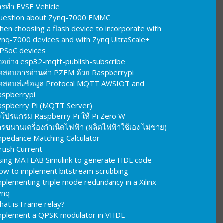
ารทำ EVSE Vehicle
uestion about Zynq-7000 EMMC
hen choosing a flash device to incorporate with
ynq-7000 devices and with Zynq UltraScale+
PSoC devices
ัวอย่าง esp32-mqtt-publish-subscribe
ดสอบการอ่านค่า PZEM ด้วย Raspberrypi
ดสอบส่งข้อมูล Protocal MQTT AWSIOT and
aspberrypi
aspberry Pi (MQTT Server)
งโปรแกรม Raspberry Pi ให้ Pi Zero W
รขนานเครื่องกำเนิดไฟฟ้า (ผลิตไฟฟ้าใช้เอง ไม่ขาย)
mpedance Matching Calculator
nrush Current
sing MATLAB Simulink to generate HDL code
ow to implement bitstream scrubbing
plementing triple mode redundancy in a Xilinx
ynq
hat is Frame relay?
mplement a QPSK modulator in VHDL