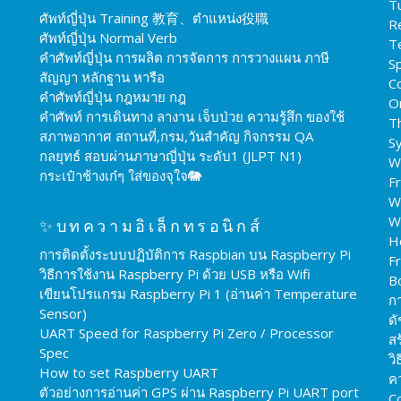
T
ศัพท์ญี่ปุ่น Training 教育、ตำแหน่ง役職
R
ศัพท์ญี่ปุ่น Normal Verb
T
คำศัพท์ญี่ปุ่น การผลิต การจัดการ การวางแผน ภาษี
Sp
สัญญา หลักฐาน หารือ
C
คำศัพท์ญี่ปุ่น กฎหมาย กฎ
O
คำศัพท์ การเดินทาง ลางาน เจ็บป่วย ความรู้สึก ของใช้
T
สภาพอากาศ สถานที่,กรม,วันสำคัญ กิจกรรม QA
S
กลยุทธ์ สอบผ่านภาษาญี่ปุ่น ระดับ1 (JLPT N1)
W
กระเป๋าช้างเก๋ๆ ใส่ของจุใจ🐘
F
W
W
✨บทความอิเล็กทรอนิกส์
H
การติดตั้งระบบปฏิบัติการ Raspbian บน Raspberry Pi
F
วิธีการใช้งาน Raspberry Pi ด้วย USB หรือ Wifi
B
เขียนโปรแกรม Raspberry Pi 1 (อ่านค่า Temperature
ก
Sensor)
ดั
UART Speed for Raspberry Pi Zero / Processor
สร
Spec
วิ
How to set Raspberry UART
ค
ตัวอย่างการอ่านค่า GPS ผ่าน Raspberry Pi UART port
C