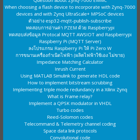
Question about Zynq-7000 EMMC
When choosing a flash device to incorporate with Zynq-7000
devices and with Zynq UltraScale+ MPSoC devices
ตัวอย่าง esp32-mqtt-publish-subscribe
ทดสอบการอ่านค่า PZEM ด้วย Raspberrypi
ทดสอบส่งข้อมูล Protocal MQTT AWSIOT and Raspberrypi
Raspberry Pi (MQTT Server)
ลงโปรแกรม Raspberry Pi ให้ Pi Zero W
การขนานเครื่องกำเนิดไฟฟ้า (ผลิตไฟฟ้าใช้เอง ไม่ขาย)
Impedance Matching Calculator
Inrush Current
Using MATLAB Simulink to generate HDL code
How to implement bitstream scrubbing
Implementing triple mode redundancy in a Xilinx Zynq
What is Frame relay?
Implement a QPSK modulator in VHDL
Turbo codes
Reed-Solomon codes
Telecommand & Telemetry channel coding
Space data link protocols
Convolutional code