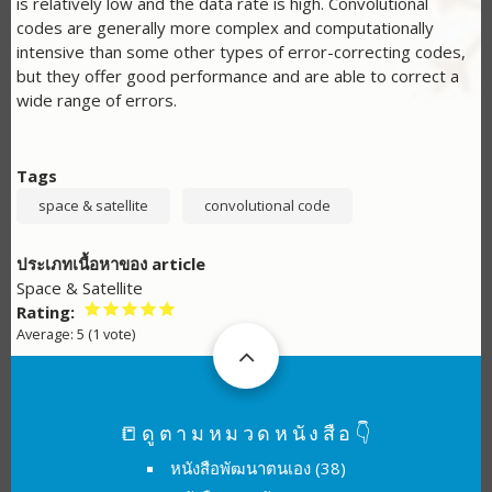
is relatively low and the data rate is high. Convolutional
codes are generally more complex and computationally
intensive than some other types of error-correcting codes,
but they offer good performance and are able to correct a
wide range of errors.
Tags
space & satellite
convolutional code
ประเภทเนื้อหาของ article
Space & Satellite
Rating
Average:
5
(
1
vote)
📒ดูตามหมวดหนังสือ👇
หนังสือพัฒนาตนเอง
(38)