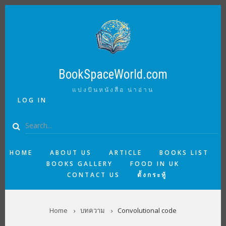
Skip
to
main
content
BookSpaceWorld.com
แบ่งปันหนังสือ น่าอ่าน
USER
LOG IN
ACCOUNT
MENU
Search
MAIN
HOME
ABOUT US
ARTICLE
BOOKS LIST
BOOKS GALLERY
FOOD IN UK
NAVIGATION
CONTACT US
ตั้งกระทู้
BREADCRUMB
Home
บทความ
Convolutional code