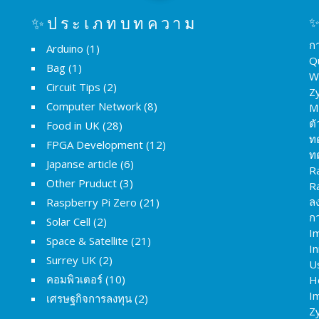
✨ประเภทบทความ
✨
ก
Arduino
(1)
Q
Bag
(1)
W
Circuit Tips
(2)
Z
Computer Network
(8)
M
ต
Food in UK
(28)
ท
FPGA Development
(12)
ท
Japanse article
(6)
R
Other Pruduct
(3)
R
ล
Raspberry Pi Zero
(21)
กา
Solar Cell
(2)
I
Space & Satellite
(21)
I
Surrey UK
(2)
U
คอมพิวเตอร์
(10)
H
Im
เศรษฐกิจการลงทุน
(2)
Z