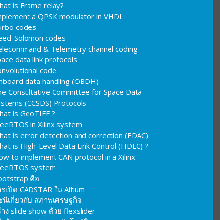
hat is Frame relay?
mplement a QPSK modulator in VHDL
urbo codes
eed-Solomon codes
elecommand & Telemetry channel coding
ace data link protocols
onvolutional code
nboard data handling (OBDH)
he Consultative Committee for Space Data
ystems (CCSDS) Protocols
hat is GeoTIFF ?
reeRTOS in Xilinx system
hat is error detection and correction (EDAC)
hat is High-Level Data Link Control (HDLC) ?
ow to implement CAN protocol in a Xilinx
reeRTOS system
ootstrap คือ
ารเปิด CADSTAR ใน Altium
ชนีเกี่ยวกับ สภาพเศรษฐกิจ
้าง slide show ด้วย flexslider