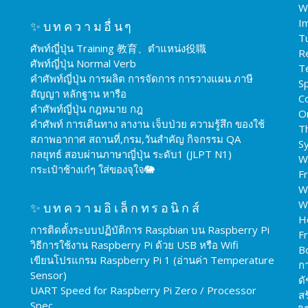
W
I
✨บทความอื่นๆ
T
ศัพท์ญี่ปุ่น Training 教育、ตำแหน่ง役職
R
ศัพท์ญี่ปุ่น Normal Verb
T
คำศัพท์ญี่ปุ่น การผลิต การจัดการ การวางแผน ภาษี
Sp
สัญญา หลักฐาน หารือ
C
คำศัพท์ญี่ปุ่น กฎหมาย กฎ
O
คำศัพท์ การเดินทาง ลางาน เจ็บป่วย ความรู้สึก ของใช้
T
สภาพอากาศ สถานที่,กรม,วันสำคัญ กิจกรรม QA
S
กลยุทธ์ สอบผ่านภาษาญี่ปุ่น ระดับ1 (JLPT N1)
W
กระเป๋าช้างเก๋ๆ ใส่ของจุใจ🐘
F
W
W
✨บทความอิเล็กทรอนิกส์
H
การติดตั้งระบบปฏิบัติการ Raspbian บน Raspberry Pi
F
วิธีการใช้งาน Raspberry Pi ด้วย USB หรือ Wifi
B
เขียนโปรแกรม Raspberry Pi 1 (อ่านค่า Temperature
ก
Sensor)
ดั
UART Speed for Raspberry Pi Zero / Processor
สร
Spec