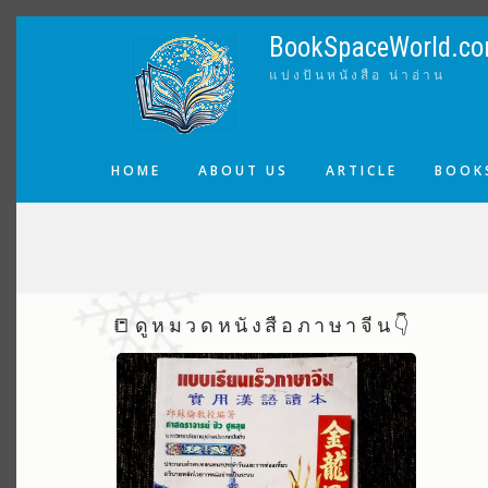
Skip
to
BookSpaceWorld.c
main
แบ่งปันหนังสือ น่าอ่าน
content
MAIN
HOME
ABOUT US
ARTICLE
BOOKS
NAVIGATION
BREADCRUMB
📒ดูหมวดหนังสือภาษาจีน👇