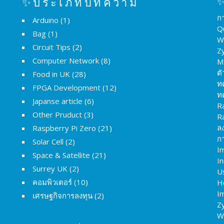
✨ประเภทบทความ
✨
ก
Arduino
(1)
Q
Bag
(1)
W
Circuit Tips
(2)
Z
Computer Network
(8)
M
ต
Food in UK
(28)
ท
FPGA Development
(12)
ท
Japanse article
(6)
R
Other Pruduct
(3)
R
ล
Raspberry Pi Zero
(21)
กา
Solar Cell
(2)
I
Space & Satellite
(21)
I
Surrey UK
(2)
U
คอมพิวเตอร์
(10)
H
Im
เศรษฐกิจการลงทุน
(2)
Z
W