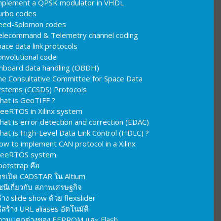
mplement a QPSK modulator in VHDL
urbo codes
eed-Solomon codes
elecommand & Telemetry channel coding
ace data link protocols
onvolutional code
nboard data handling (OBDH)
he Consultative Committee for Space Data
ystems (CCSDS) Protocols
hat is GeoTIFF ?
reeRTOS in Xilinx system
hat is error detection and correction (EDAC)
hat is High-Level Data Link Control (HDLC) ?
ow to implement CAN protocol in a Xilinx
reeRTOS system
ootstrap คือ
ารเปิด CADSTAR ใน Altium
ชนีเกี่ยวกับ สภาพเศรษฐกิจ
้าง slide show ด้วย flexslider
ธีสร้าง URL aliases อัตโนมัติ
วามแตกต่างของ EEPROM และ Flash