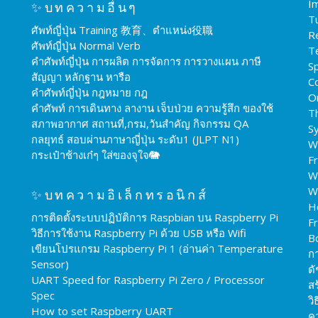
I
✨บทความอื่นๆ
T
ศัพท์ญี่ปุ่น Training 教育、ตำแหน่ง役職
R
ศัพท์ญี่ปุ่น Normal Verb
T
คำศัพท์ญี่ปุ่น การผลิต การจัดการ การวางแผน ภาษี
Sp
สัญญา หลักฐาน หารือ
C
คำศัพท์ญี่ปุ่น กฎหมาย กฎ
O
คำศัพท์ การเดินทาง ลางาน เจ็บป่วย ความรู้สึก ของใช้
T
สภาพอากาศ สถานที่,กรม,วันสำคัญ กิจกรรม QA
S
กลยุทธ์ สอบผ่านภาษาญี่ปุ่น ระดับ1 (JLPT N1)
W
กระเป๋าช้างเก๋ๆ ใส่ของจุใจ🐘
F
W
W
✨บทความอิเล็กทรอนิกส์
H
การติดตั้งระบบปฏิบัติการ Raspbian บน Raspberry Pi
F
วิธีการใช้งาน Raspberry Pi ด้วย USB หรือ Wifi
B
เขียนโปรแกรม Raspberry Pi 1 (อ่านค่า Temperature
ก
Sensor)
ดั
UART Speed for Raspberry Pi Zero / Processor
สร
Spec
วิ
How to set Raspberry UART
ค