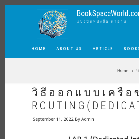
Skip
to
BookSpaceWorld.c
main
แบ่งปันหนังสือ น่าอ่าน
content
MAIN
HOME
ABOUT US
ARTICLE
BOOKS
NAVIGATION
BREADCRUMB
Home
บ
วิธีออกแบบเครือ
ROUTING(DEDICA
September 11, 2022
By
Admin