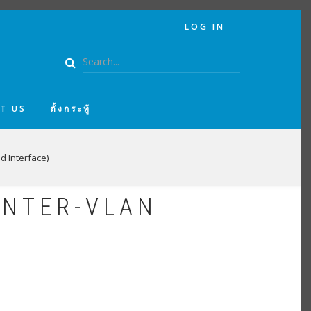
USER
LOG IN
ACCOUNT
MENU
Search
T US
ตั้งกระทู้
d Interface)
 INTER-VLAN