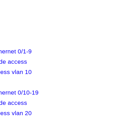
hernet 0/1-9
ode access
cess vlan 10
hernet 0/10-19
ode access
cess vlan 20